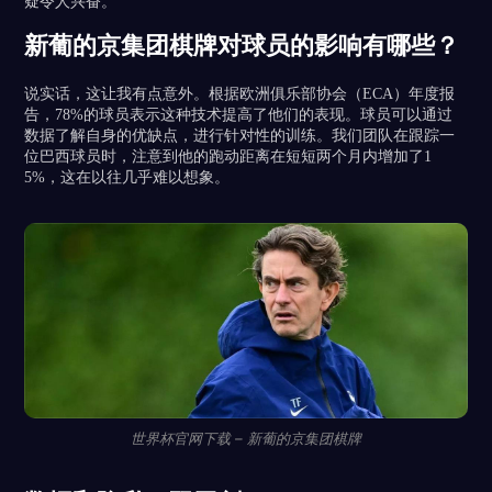
疑令人兴奋。
新葡的京集团棋牌对球员的影响有哪些？
说实话，这让我有点意外。根据欧洲俱乐部协会（ECA）年度报
告，78%的球员表示这种技术提高了他们的表现。球员可以通过
数据了解自身的优缺点，进行针对性的训练。我们团队在跟踪一
位巴西球员时，注意到他的跑动距离在短短两个月内增加了1
5%，这在以往几乎难以想象。
世界杯官网下载 – 新葡的京集团棋牌