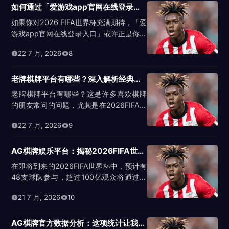
如何通过「爱游戏app官网在线登录入口」探索2026世界杯精彩赛事
如果你对2026 FIFA世界杯充满期待，「爱
游戏app官网在线登录入口」或许正是你需
要的工具。你可能会纠结在...
22 7 月, 2026
8
老牌棋牌平台有哪些？深入解析经典与现代结合的三大选择
老牌棋牌平台有哪些？这是许多喜欢棋牌
的朋友常问的问题，尤其是在2026FIFA世
界杯这样的大型赛事期间，很多人...
22 7 月, 2026
9
AG棋牌娱乐平台：揭秘2026FIFA世界杯背后的数据魔力
在即将到来的2026FIFA世界杯中，预计有
48支球队参与，超过100亿观众将通过各
种渠道关注赛事。这意味着什...
21 7 月, 2026
10
AG棋牌官方数据分析：这项统计让我们对2026年世界杯有了全新认识