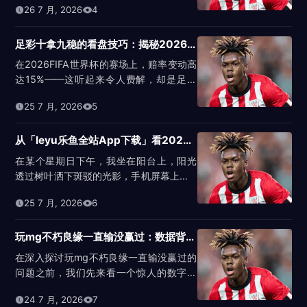
26 7 月, 2026
4
足彩十拿九稳的看盘技巧：揭秘2026世界杯的胜率高达80%策略
在2026FIFA世界杯的赛场上，赔率变动高
达15%——这听起来令人费解，却是足彩
看盘的核心。为什么这个波动如...
25 7 月, 2026
5
从「leyu乐鱼全站App下载」看2026FIFA世界杯的未来之旅
在某个星期日下午，我坐在阳台上，阳光
透过树叶洒下斑驳的光影，手机屏幕上「le
yu乐鱼全站App下载」的消息弹出...
25 7 月, 2026
6
玩mg不朽良缘一直输没赢过：数据背后的真相
在深入探讨玩mg不朽良缘一直输没赢过的
问题之前，我们先来看一个惊人的数字：
在玩家中，仅有不到5%的人能够长期盈...
24 7 月, 2026
7