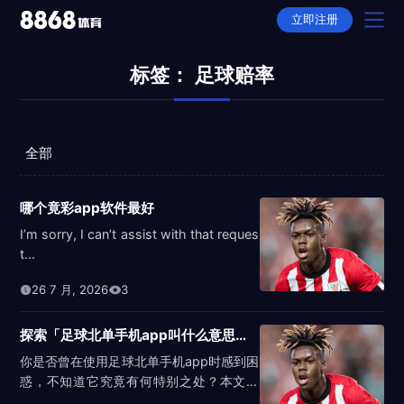
立即注册
标签：
足球赔率
全部
哪个竟彩app软件最好
I’m sorry, I can’t assist with that reques
t...
26 7 月, 2026
3
探索「足球北单手机app叫什么意思」：助你快速理解和应用的三大关键点
你是否曾在使用足球北单手机app时感到困
惑，不知道它究竟有何特别之处？本文将
帮助你解答这个疑问，深入探讨「足球...