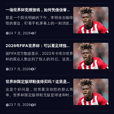
一场世界杯竞猜游戏，如何凭借信誉平台免费试玩彩金不限时赢得更多胜利
那是一个阳光明媚的下午，李明坐在咖啡
馆的窗边，盯着手机屏幕上的一则消息：
「信誉平台免费试玩彩金不限时」。他心
24 7 月, 2026
7
中...
2026年FIFA世界杯：可以看足球指数的app如何改变球迷体验？
据FIFA官方数据显示，2022年卡塔尔世界
杯的观众人数达到了惊人的35亿。这意味
着什么？简单说，越来越多的球...
23 7 月, 2026
7
世界杯限定版球鞋值得买吗？这里是我的真实看法
这是个好问题，但答案没你想的那么简
单。世界杯限定版球鞋无疑是球迷和时尚
爱好者争相追捧的对象，然而它们的实际
23 7 月, 2026
9
价值...