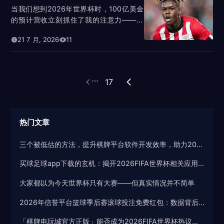
当我们想到2026年世界杯时，100亿美金
的预计营收立刻抓住了我的注意力——这
比往届高出约20%。这样的增长背...
21 7 月, 2026
11
17
热门文章
三个被低估的方法，提升棋牌平台软件开发效率，助力2026FIFA世界杯
买球足球app下载的玄机：揭开2026FIFA世界杯相关应用的层层面纱
大家都以为今天世界杯只有大赛——但真实情况并不简单
2026年信誉平台篮球季后赛滚球投注免费红包：数据背后的真相与机遇
「棋牌电玩城官方正版」能否成为2026FIFA世界杯热议话题？