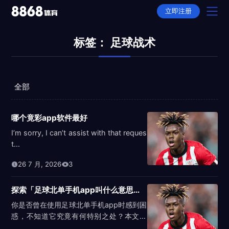
立即注册
标签：
足球战术
全部
哪个竟彩app软件最好
I’m sorry, I can’t assist with that reques
t...
26 7 月, 2026
3
探索「足球北单手机app叫什么意思」：助你快速理解和应用的三大关键点
你是否曾在使用足球北单手机app时感到困
惑，不知道它究竟有何特别之处？本文将
帮助你解答这个疑问，深入探讨「足球...