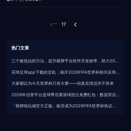
17
热门文章
三个被低估的方法，提升棋牌平台软件开发效率，助力2026FIFA世界杯
买球足球app下载的玄机：揭开2026FIFA世界杯相关应用的层层面纱
大家都以为今天世界杯只有大赛——但真实情况并不简单
2026年信誉平台篮球季后赛滚球投注免费红包：数据背后的真相与机遇
「棋牌电玩城官方正版」能否成为2026FIFA世界杯热议话题？