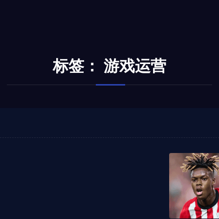
标签：
游戏运营