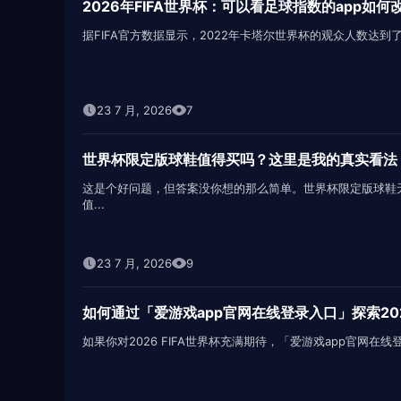
2026年FIFA世界杯：可以看足球指数的app如
据FIFA官方数据显示，2022年卡塔尔世界杯的观众人数达到
23 7 月, 2026
7
世界杯限定版球鞋值得买吗？这里是我的真实看法
这是个好问题，但答案没你想的那么简单。世界杯限定版球鞋
值...
23 7 月, 2026
9
如何通过「爱游戏app官网在线登录入口」探索20
如果你对2026 FIFA世界杯充满期待，「爱游戏app官网在