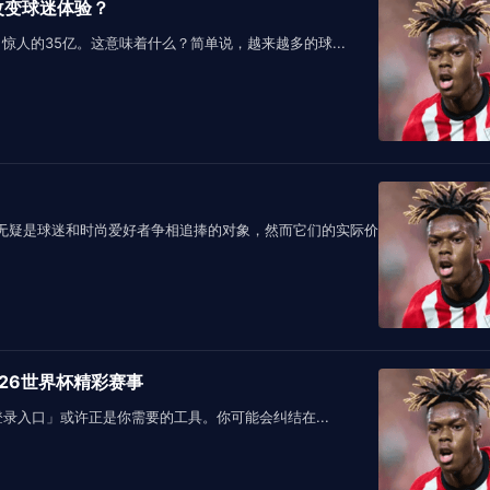
何改变球迷体验？
了惊人的35亿。这意味着什么？简单说，越来越多的球...
无疑是球迷和时尚爱好者争相追捧的对象，然而它们的实际价
26世界杯精彩赛事
线登录入口」或许正是你需要的工具。你可能会纠结在...