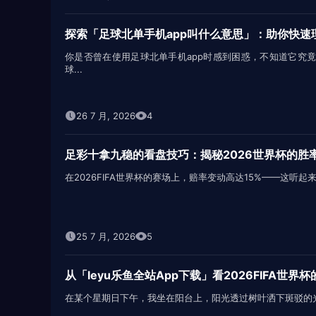
探索「足球北单手机app叫什么意思」：助你快速
你是否曾在使用足球北单手机app时感到困惑，不知道它究
球...
26 7 月, 2026
4
足彩十拿九稳的看盘技巧：揭秘2026世界杯的胜
在2026FIFA世界杯的赛场上，赔率变动高达15%——这听
25 7 月, 2026
5
从「leyu乐鱼全站App下载」看2026FIFA世界
在某个星期日下午，我坐在阳台上，阳光透过树叶洒下斑驳的光影，