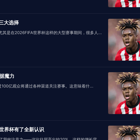
三大选择
在2026FIFA世界杯这样的大型赛事期间，很多人...
数据魔力
过100亿观众将通过各种渠道关注赛事。这意味着什...
年世界杯有了全新认识
了我的注意力——这比往届高出约20%。这样的增长背...