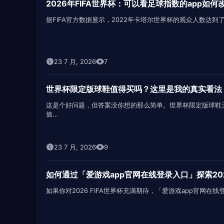
2026年FIFA世界杯：可以看足球指数的app如
据FIFA官方数据显示，2022年卡塔尔世界杯的观众人数达到
23 7 月, 2026
7
世界杯限定版球鞋值得买吗？这里是我的真实看法
这是个好问题，但答案没你想的那么简单。世界杯限定版球鞋
值...
23 7 月, 2026
9
如何通过「爱游戏app官网在线登录入口」探索20
如果你对2026 FIFA世界杯充满期待，「爱游戏app官网在