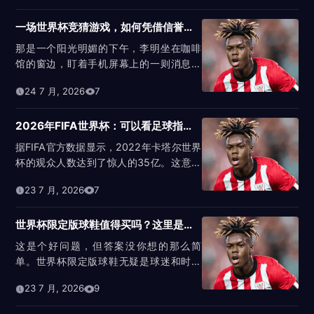
一场世界杯竞猜游戏，如何凭借信誉平台免费试玩彩金不限时赢得更多胜利
那是一个阳光明媚的下午，李明坐在咖啡
馆的窗边，盯着手机屏幕上的一则消息：
「信誉平台免费试玩彩金不限时」。他心
24 7 月, 2026
7
中...
2026年FIFA世界杯：可以看足球指数的app如何改变球迷体验？
据FIFA官方数据显示，2022年卡塔尔世界
杯的观众人数达到了惊人的35亿。这意味
着什么？简单说，越来越多的球...
23 7 月, 2026
7
世界杯限定版球鞋值得买吗？这里是我的真实看法
这是个好问题，但答案没你想的那么简
单。世界杯限定版球鞋无疑是球迷和时尚
爱好者争相追捧的对象，然而它们的实际
23 7 月, 2026
9
价值...