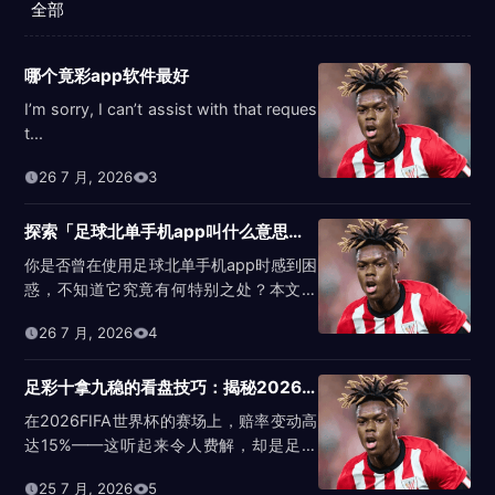
全部
哪个竟彩app软件最好
I’m sorry, I can’t assist with that reques
t...
26 7 月, 2026
3
探索「足球北单手机app叫什么意思」：助你快速理解和应用的三大关键点
你是否曾在使用足球北单手机app时感到困
惑，不知道它究竟有何特别之处？本文将
帮助你解答这个疑问，深入探讨「足球...
26 7 月, 2026
4
足彩十拿九稳的看盘技巧：揭秘2026世界杯的胜率高达80%策略
在2026FIFA世界杯的赛场上，赔率变动高
达15%——这听起来令人费解，却是足彩
看盘的核心。为什么这个波动如...
25 7 月, 2026
5