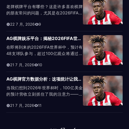
老牌棋牌平台有哪些？这是许多喜欢棋牌
的朋友常问的问题，尤其是在2026FIFA世
界杯这样的大型赛事期间，很多人...
22 7 月, 2026
9
AG棋牌娱乐平台：揭秘2026FIFA世界杯背后的数据魔力
在即将到来的2026FIFA世界杯中，预计有
48支球队参与，超过100亿观众将通过各
种渠道关注赛事。这意味着什...
21 7 月, 2026
10
AG棋牌官方数据分析：这项统计让我们对2026年世界杯有了全新认识
当我们想到2026年世界杯时，100亿美金
的预计营收立刻抓住了我的注意力——这
比往届高出约20%。这样的增长背...
21 7 月, 2026
11