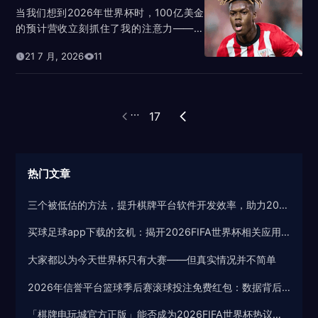
当我们想到2026年世界杯时，100亿美金
的预计营收立刻抓住了我的注意力——这
比往届高出约20%。这样的增长背...
21 7 月, 2026
11
17
热门文章
三个被低估的方法，提升棋牌平台软件开发效率，助力2026FIFA世界杯
买球足球app下载的玄机：揭开2026FIFA世界杯相关应用的层层面纱
大家都以为今天世界杯只有大赛——但真实情况并不简单
2026年信誉平台篮球季后赛滚球投注免费红包：数据背后的真相与机遇
「棋牌电玩城官方正版」能否成为2026FIFA世界杯热议话题？