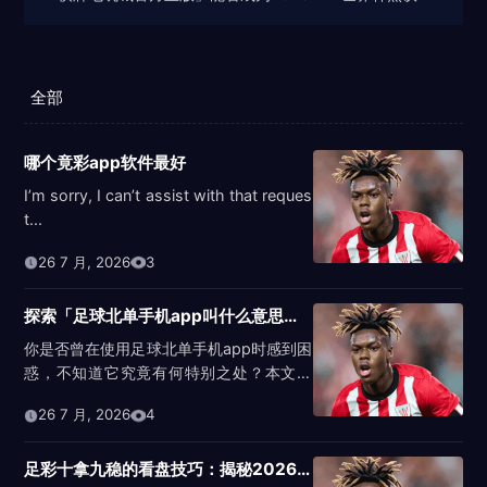
全部
哪个竟彩app软件最好
I’m sorry, I can’t assist with that reques
t...
26 7 月, 2026
3
探索「足球北单手机app叫什么意思」：助你快速理解和应用的三大关键点
你是否曾在使用足球北单手机app时感到困
惑，不知道它究竟有何特别之处？本文将
帮助你解答这个疑问，深入探讨「足球...
26 7 月, 2026
4
足彩十拿九稳的看盘技巧：揭秘2026世界杯的胜率高达80%策略