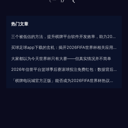
17
热门文章
三个被低估的方法，提升棋牌平台软件开发效率，助力2026FIFA世界杯
买球足球app下载的玄机：揭开2026FIFA世界杯相关应用的层层面纱
大家都以为今天世界杯只有大赛——但真实情况并不简单
2026年信誉平台篮球季后赛滚球投注免费红包：数据背后的真相与机遇
「棋牌电玩城官方正版」能否成为2026FIFA世界杯热议话题？