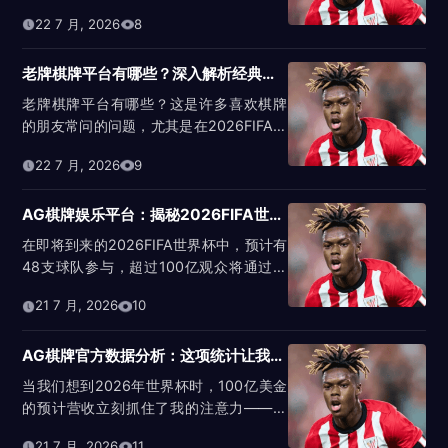
要的工具。你可能会纠结在...
22 7 月, 2026
8
老牌棋牌平台有哪些？深入解析经典与现代结合的三大选择
老牌棋牌平台有哪些？这是许多喜欢棋牌
的朋友常问的问题，尤其是在2026FIFA世
界杯这样的大型赛事期间，很多人...
22 7 月, 2026
9
AG棋牌娱乐平台：揭秘2026FIFA世界杯背后的数据魔力
在即将到来的2026FIFA世界杯中，预计有
48支球队参与，超过100亿观众将通过各
种渠道关注赛事。这意味着什...
21 7 月, 2026
10
AG棋牌官方数据分析：这项统计让我们对2026年世界杯有了全新认识
当我们想到2026年世界杯时，100亿美金
的预计营收立刻抓住了我的注意力——这
比往届高出约20%。这样的增长背...
21 7 月, 2026
11