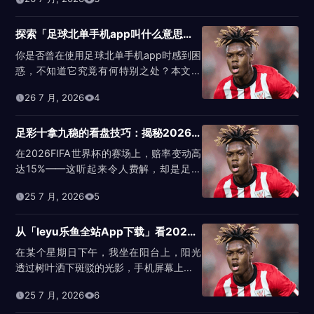
探索「足球北单手机app叫什么意思」：助你快速理解和应用的三大关键点
你是否曾在使用足球北单手机app时感到困
惑，不知道它究竟有何特别之处？本文将
帮助你解答这个疑问，深入探讨「足球...
26 7 月, 2026
4
足彩十拿九稳的看盘技巧：揭秘2026世界杯的胜率高达80%策略
在2026FIFA世界杯的赛场上，赔率变动高
达15%——这听起来令人费解，却是足彩
看盘的核心。为什么这个波动如...
25 7 月, 2026
5
从「leyu乐鱼全站App下载」看2026FIFA世界杯的未来之旅
在某个星期日下午，我坐在阳台上，阳光
透过树叶洒下斑驳的光影，手机屏幕上「le
yu乐鱼全站App下载」的消息弹出...
25 7 月, 2026
6