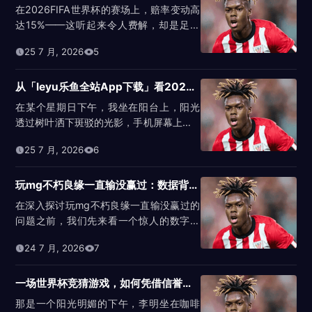
在2026FIFA世界杯的赛场上，赔率变动高
达15%——这听起来令人费解，却是足彩
看盘的核心。为什么这个波动如...
25 7 月, 2026
5
从「leyu乐鱼全站App下载」看2026FIFA世界杯的未来之旅
在某个星期日下午，我坐在阳台上，阳光
透过树叶洒下斑驳的光影，手机屏幕上「le
yu乐鱼全站App下载」的消息弹出...
25 7 月, 2026
6
玩mg不朽良缘一直输没赢过：数据背后的真相
在深入探讨玩mg不朽良缘一直输没赢过的
问题之前，我们先来看一个惊人的数字：
在玩家中，仅有不到5%的人能够长期盈...
24 7 月, 2026
7
一场世界杯竞猜游戏，如何凭借信誉平台免费试玩彩金不限时赢得更多胜利
那是一个阳光明媚的下午，李明坐在咖啡