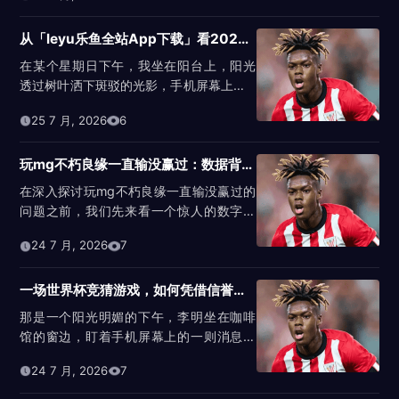
从「leyu乐鱼全站App下载」看2026FIFA世界杯的未来之旅
在某个星期日下午，我坐在阳台上，阳光
透过树叶洒下斑驳的光影，手机屏幕上「le
yu乐鱼全站App下载」的消息弹出...
25 7 月, 2026
6
玩mg不朽良缘一直输没赢过：数据背后的真相
在深入探讨玩mg不朽良缘一直输没赢过的
问题之前，我们先来看一个惊人的数字：
在玩家中，仅有不到5%的人能够长期盈...
24 7 月, 2026
7
一场世界杯竞猜游戏，如何凭借信誉平台免费试玩彩金不限时赢得更多胜利
那是一个阳光明媚的下午，李明坐在咖啡
馆的窗边，盯着手机屏幕上的一则消息：
「信誉平台免费试玩彩金不限时」。他心
24 7 月, 2026
7
中...