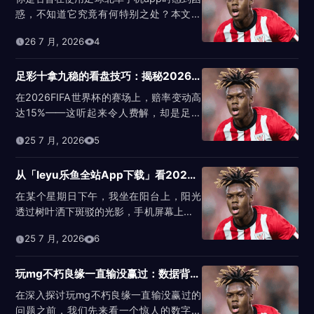
惑，不知道它究竟有何特别之处？本文将
帮助你解答这个疑问，深入探讨「足球...
26 7 月, 2026
4
足彩十拿九稳的看盘技巧：揭秘2026世界杯的胜率高达80%策略
在2026FIFA世界杯的赛场上，赔率变动高
达15%——这听起来令人费解，却是足彩
看盘的核心。为什么这个波动如...
25 7 月, 2026
5
从「leyu乐鱼全站App下载」看2026FIFA世界杯的未来之旅
在某个星期日下午，我坐在阳台上，阳光
透过树叶洒下斑驳的光影，手机屏幕上「le
yu乐鱼全站App下载」的消息弹出...
25 7 月, 2026
6
玩mg不朽良缘一直输没赢过：数据背后的真相
在深入探讨玩mg不朽良缘一直输没赢过的
问题之前，我们先来看一个惊人的数字：