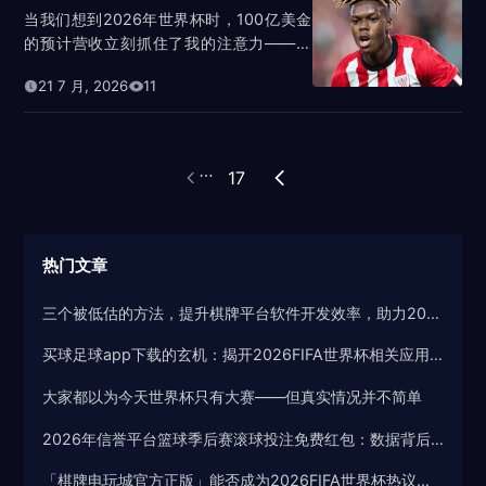
当我们想到2026年世界杯时，100亿美金
的预计营收立刻抓住了我的注意力——这
比往届高出约20%。这样的增长背...
21 7 月, 2026
11
17
热门文章
三个被低估的方法，提升棋牌平台软件开发效率，助力2026FIFA世界杯
买球足球app下载的玄机：揭开2026FIFA世界杯相关应用的层层面纱
大家都以为今天世界杯只有大赛——但真实情况并不简单
2026年信誉平台篮球季后赛滚球投注免费红包：数据背后的真相与机遇
「棋牌电玩城官方正版」能否成为2026FIFA世界杯热议话题？