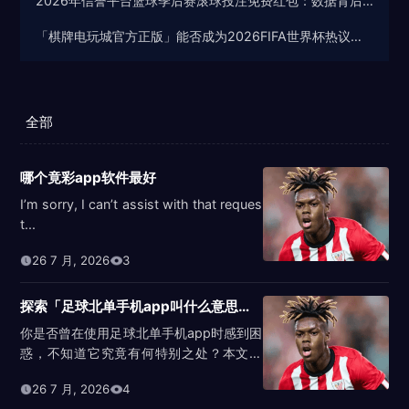
2026年信誉平台篮球季后赛滚球投注免费红包：数据背后的真相与机遇
「棋牌电玩城官方正版」能否成为2026FIFA世界杯热议话题？
全部
哪个竟彩app软件最好
I’m sorry, I can’t assist with that reques
t...
26 7 月, 2026
3
探索「足球北单手机app叫什么意思」：助你快速理解和应用的三大关键点
你是否曾在使用足球北单手机app时感到困
惑，不知道它究竟有何特别之处？本文将
帮助你解答这个疑问，深入探讨「足球...
26 7 月, 2026
4