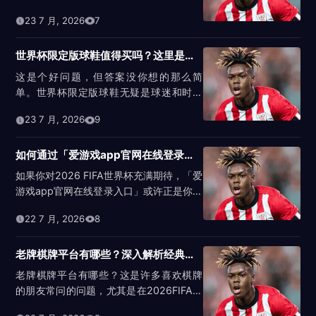
着什么？简单说，越来越多的球...
23 7 月, 2026
7
世界杯限定版球鞋值得买吗？这里是我的真实看法
这是个好问题，但答案没你想的那么简
单。世界杯限定版球鞋无疑是球迷和时尚
爱好者争相追捧的对象，然而它们的实际
23 7 月, 2026
9
价值...
如何通过「爱游戏app官网在线登录入口」探索2026世界杯精彩赛事
如果你对2026 FIFA世界杯充满期待，「爱
游戏app官网在线登录入口」或许正是你需
要的工具。你可能会纠结在...
22 7 月, 2026
8
老牌棋牌平台有哪些？深入解析经典与现代结合的三大选择
老牌棋牌平台有哪些？这是许多喜欢棋牌
的朋友常问的问题，尤其是在2026FIFA世
界杯这样的大型赛事期间，很多人...