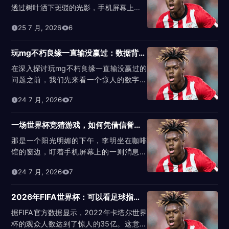
透过树叶洒下斑驳的光影，手机屏幕上「le
yu乐鱼全站App下载」的消息弹出...
25 7 月, 2026
6
玩mg不朽良缘一直输没赢过：数据背后的真相
在深入探讨玩mg不朽良缘一直输没赢过的
问题之前，我们先来看一个惊人的数字：
在玩家中，仅有不到5%的人能够长期盈...
24 7 月, 2026
7
一场世界杯竞猜游戏，如何凭借信誉平台免费试玩彩金不限时赢得更多胜利
那是一个阳光明媚的下午，李明坐在咖啡
馆的窗边，盯着手机屏幕上的一则消息：
「信誉平台免费试玩彩金不限时」。他心
24 7 月, 2026
7
中...
2026年FIFA世界杯：可以看足球指数的app如何改变球迷体验？
据FIFA官方数据显示，2022年卡塔尔世界
杯的观众人数达到了惊人的35亿。这意味