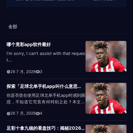
全部
哪个竟彩app软件最好
I’m sorry, I can’t assist with that reques
t...
26 7 月, 2026
3
探索「足球北单手机app叫什么意思」：助你快速理解和应用的三大关键点
你是否曾在使用足球北单手机app时感到困
惑，不知道它究竟有何特别之处？本文将
帮助你解答这个疑问，深入探讨「足球...
26 7 月, 2026
4
足彩十拿九稳的看盘技巧：揭秘2026世界杯的胜率高达80%策略