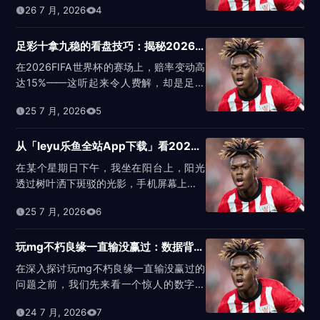
26 7 月, 2026
4
足彩十拿九稳的看盘技巧：揭秘2026世界杯的胜率高达80%策略
在2026FIFA世界杯的赛场上，赔率变动高
达15%——这听起来令人费解，却是足彩
看盘的核心。为什么这个波动如...
25 7 月, 2026
5
从「leyu乐鱼全站App下载」看2026FIFA世界杯的未来之旅
在某个星期日下午，我坐在阳台上，阳光
透过树叶洒下斑驳的光影，手机屏幕上「le
yu乐鱼全站App下载」的消息弹出...
25 7 月, 2026
6
玩mg不朽良缘一直输没赢过：数据背后的真相
在深入探讨玩mg不朽良缘一直输没赢过的
问题之前，我们先来看一个惊人的数字：
在玩家中，仅有不到5%的人能够长期盈...
24 7 月, 2026
7