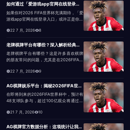
如何通过「爱游戏app官网在线登录入口」探索2026世界杯精彩赛事
如果你对2026 FIFA世界杯充满期待，「爱
游戏app官网在线登录入口」或许正是你需
要的工具。你可能会纠结在...
22 7 月, 2026
8
老牌棋牌平台有哪些？深入解析经典与现代结合的三大选择
老牌棋牌平台有哪些？这是许多喜欢棋牌
的朋友常问的问题，尤其是在2026FIFA世
界杯这样的大型赛事期间，很多人...
22 7 月, 2026
9
AG棋牌娱乐平台：揭秘2026FIFA世界杯背后的数据魔力
在即将到来的2026FIFA世界杯中，预计有
48支球队参与，超过100亿观众将通过各
种渠道关注赛事。这意味着什...
21 7 月, 2026
10
AG棋牌官方数据分析：这项统计让我们对2026年世界杯有了全新认识