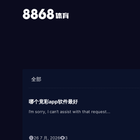
全部
哪个竟彩app软件最好
I’m sorry, I can’t assist with that request...
26 7 月, 2026
3