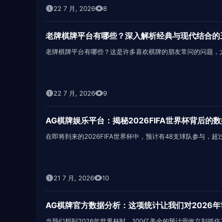
22 7 月, 2026
8
老牌棋牌平台有哪些？深入解析经典与现代结合的
老牌棋牌平台有哪些？这是许多喜欢棋牌的朋友常问的问题，尤其是
22 7 月, 2026
9
AG棋牌娱乐平台：揭秘2026FIFA世界杯背后的
在即将到来的2026FIFA世界杯中，预计有48支球队参与，超
21 7 月, 2026
10
AG棋牌官方数据分析：这项统计让我们对2026
当我们想到2026年世界杯时，100亿美金的预计营收立刻抓住