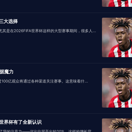
三大选择
在2026FIFA世界杯这样的大型赛事期间，很多人...
数据魔力
过100亿观众将通过各种渠道关注赛事。这意味着什...
年世界杯有了全新认识
了我的注意力——这比往届高出约20%。这样的增长背...