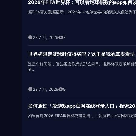
2026年FIFA世界杯：可以看足球指数的app如
据FIFA官方数据显示，2022年卡塔尔世界杯的观众人数达到
23 7 月, 2026
7
世界杯限定版球鞋值得买吗？这里是我的真实看法
这是个好问题，但答案没你想的那么简单。世界杯限定版球鞋
值...
23 7 月, 2026
9
如何通过「爱游戏app官网在线登录入口」探索20
如果你对2026 FIFA世界杯充满期待，「爱游戏app官网在