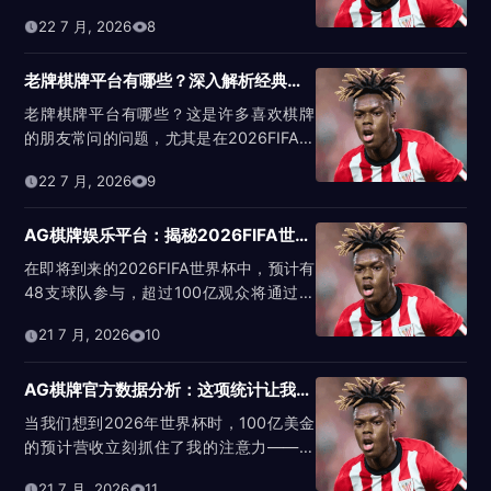
要的工具。你可能会纠结在...
22 7 月, 2026
8
老牌棋牌平台有哪些？深入解析经典与现代结合的三大选择
老牌棋牌平台有哪些？这是许多喜欢棋牌
的朋友常问的问题，尤其是在2026FIFA世
界杯这样的大型赛事期间，很多人...
22 7 月, 2026
9
AG棋牌娱乐平台：揭秘2026FIFA世界杯背后的数据魔力
在即将到来的2026FIFA世界杯中，预计有
48支球队参与，超过100亿观众将通过各
种渠道关注赛事。这意味着什...
21 7 月, 2026
10
AG棋牌官方数据分析：这项统计让我们对2026年世界杯有了全新认识
当我们想到2026年世界杯时，100亿美金
的预计营收立刻抓住了我的注意力——这
比往届高出约20%。这样的增长背...
21 7 月, 2026
11