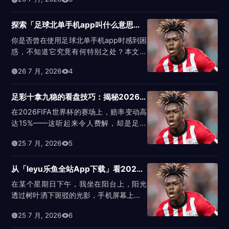
探索「足球北单手机app叫什么意思」：助你快速理解和应用的三大关键点
你是否曾在使用足球北单手机app时感到困
惑，不知道它究竟有何特别之处？本文将
帮助你解答这个疑问，深入探讨「足球...
26 7 月, 2026
4
足彩十拿九稳的看盘技巧：揭秘2026世界杯的胜率高达80%策略
在2026FIFA世界杯的赛场上，赔率变动高
达15%——这听起来令人费解，却是足彩
看盘的核心。为什么这个波动如...
25 7 月, 2026
5
从「leyu乐鱼全站App下载」看2026FIFA世界杯的未来之旅
在某个星期日下午，我坐在阳台上，阳光
透过树叶洒下斑驳的光影，手机屏幕上「le
yu乐鱼全站App下载」的消息弹出...
25 7 月, 2026
6