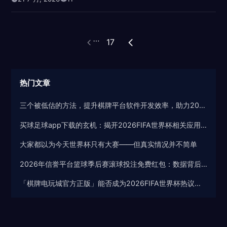
17
热门文章
三个被低估的方法，提升棋牌平台软件开发效率，助力2026FIFA世界杯
买球足球app下载的玄机：揭开2026FIFA世界杯相关应用的层层面纱
大家都以为今天世界杯只有大赛——但真实情况并不简单
2026年信誉平台篮球季后赛滚球投注免费红包：数据背后的真相与机遇
「棋牌电玩城官方正版」能否成为2026FIFA世界杯热议话题？