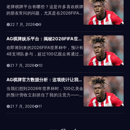
老牌棋牌平台有哪些？这是许多喜欢棋牌
的朋友常问的问题，尤其是在2026FIFA世
界杯这样的大型赛事期间，很多人...
22 7 月, 2026
9
AG棋牌娱乐平台：揭秘2026FIFA世界杯背后的数据魔力
在即将到来的2026FIFA世界杯中，预计有
48支球队参与，超过100亿观众将通过各
种渠道关注赛事。这意味着什...
21 7 月, 2026
10
AG棋牌官方数据分析：这项统计让我们对2026年世界杯有了全新认识
当我们想到2026年世界杯时，100亿美金
的预计营收立刻抓住了我的注意力——这
比往届高出约20%。这样的增长背...
21 7 月, 2026
11