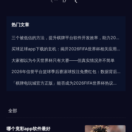
17
热门文章
三个被低估的方法，提升棋牌平台软件开发效率，助力2026FIFA世界杯
买球足球app下载的玄机：揭开2026FIFA世界杯相关应用的层层面纱
大家都以为今天世界杯只有大赛——但真实情况并不简单
2026年信誉平台篮球季后赛滚球投注免费红包：数据背后的真相与机遇
「棋牌电玩城官方正版」能否成为2026FIFA世界杯热议话题？
全部
哪个竟彩app软件最好