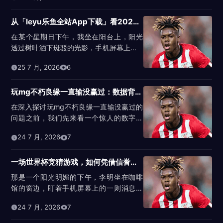
从「leyu乐鱼全站App下载」看2026FIFA世界杯的未来之旅
在某个星期日下午，我坐在阳台上，阳光
透过树叶洒下斑驳的光影，手机屏幕上「le
yu乐鱼全站App下载」的消息弹出...
25 7 月, 2026
6
玩mg不朽良缘一直输没赢过：数据背后的真相
在深入探讨玩mg不朽良缘一直输没赢过的
问题之前，我们先来看一个惊人的数字：
在玩家中，仅有不到5%的人能够长期盈...
24 7 月, 2026
7
一场世界杯竞猜游戏，如何凭借信誉平台免费试玩彩金不限时赢得更多胜利
那是一个阳光明媚的下午，李明坐在咖啡
馆的窗边，盯着手机屏幕上的一则消息：
「信誉平台免费试玩彩金不限时」。他心
24 7 月, 2026
7
中...