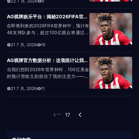
22 7 月, 2026
9
AG棋牌娱乐平台：揭秘2026FIFA世界杯背后的数据魔力
在即将到来的2026FIFA世界杯中，预计有
48支球队参与，超过100亿观众将通过各
种渠道关注赛事。这意味着什...
21 7 月, 2026
10
AG棋牌官方数据分析：这项统计让我们对2026年世界杯有了全新认识
当我们想到2026年世界杯时，100亿美金
的预计营收立刻抓住了我的注意力——这
比往届高出约20%。这样的增长背...
21 7 月, 2026
11
17