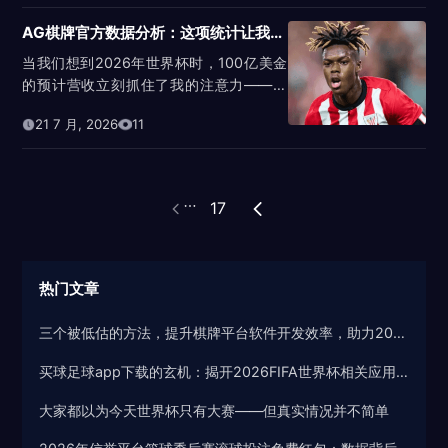
AG棋牌官方数据分析：这项统计让我们对2026年世界杯有了全新认识
当我们想到2026年世界杯时，100亿美金
的预计营收立刻抓住了我的注意力——这
比往届高出约20%。这样的增长背...
21 7 月, 2026
11
17
热门文章
三个被低估的方法，提升棋牌平台软件开发效率，助力2026FIFA世界杯
买球足球app下载的玄机：揭开2026FIFA世界杯相关应用的层层面纱
大家都以为今天世界杯只有大赛——但真实情况并不简单