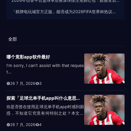
2026年信誉平台篮球季后赛滚球投注免费红包：数据背后的真相与机遇
「棋牌电玩城官方正版」能否成为2026FIFA世界杯热议话题？
全部
哪个竟彩app软件最好
I’m sorry, I can’t assist with that reques
t...
26 7 月, 2026
3
探索「足球北单手机app叫什么意思」：助你快速理解和应用的三大关键点
你是否曾在使用足球北单手机app时感到困
惑，不知道它究竟有何特别之处？本文将
帮助你解答这个疑问，深入探讨「足球...
26 7 月, 2026
4