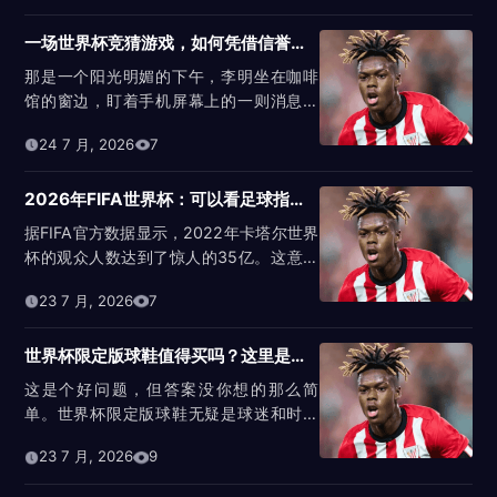
一场世界杯竞猜游戏，如何凭借信誉平台免费试玩彩金不限时赢得更多胜利
那是一个阳光明媚的下午，李明坐在咖啡
馆的窗边，盯着手机屏幕上的一则消息：
「信誉平台免费试玩彩金不限时」。他心
24 7 月, 2026
7
中...
2026年FIFA世界杯：可以看足球指数的app如何改变球迷体验？
据FIFA官方数据显示，2022年卡塔尔世界
杯的观众人数达到了惊人的35亿。这意味
着什么？简单说，越来越多的球...
23 7 月, 2026
7
世界杯限定版球鞋值得买吗？这里是我的真实看法
这是个好问题，但答案没你想的那么简
单。世界杯限定版球鞋无疑是球迷和时尚
爱好者争相追捧的对象，然而它们的实际
23 7 月, 2026
9
价值...