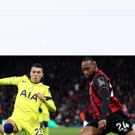
么？
质量的多样性和不均衡。