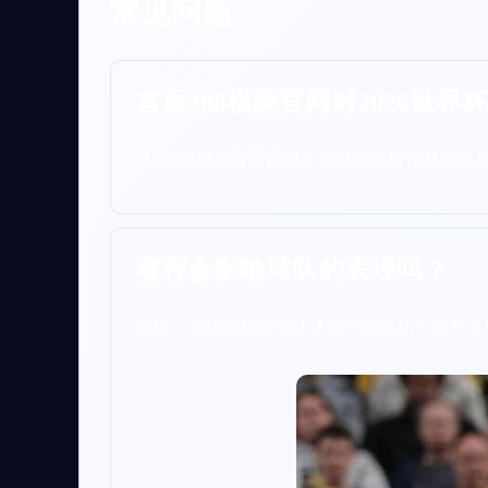
常见问题
首页388棋牌官网对2026世
首页388棋牌官网提供了及时的赛程信息和比
赛程会影响球队的表现吗？
当然，赛程安排对球队体能和战略执行都有重