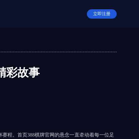
立即注册
精彩故事
杯赛程。首页388棋牌官网的悬念一直牵动着每一位足