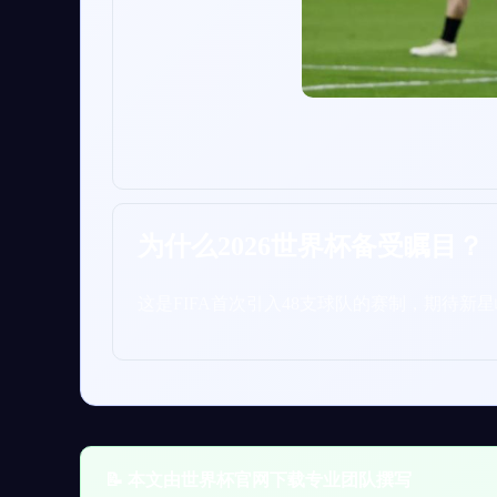
为什么2026世界杯备受瞩目？
这是FIFA首次引入48支球队的赛制，期待新
📝 本文由世界杯官网下载专业团队撰写