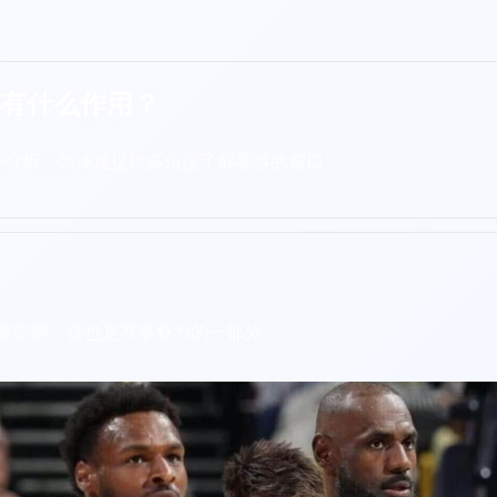
界杯有什么作用？
赛分析，为球迷提供多角度了解赛事的窗口。
要影响，这也是赛事魅力的一部分。