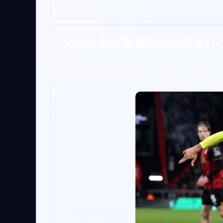
2026世界杯新赛制的挑战是什
新赛制可能带来精彩对决，但也可能导致比赛