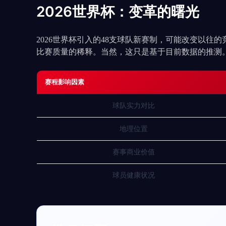
2026世界杯：变革的曙光
2026世界杯引入的48支球队新赛制，可能改变以往
比赛质量的稀释。当然，这只是基于目前数据的推测
赛程影响因素
球队实力对比
地理位置
赛事商业价值
球员健康状况