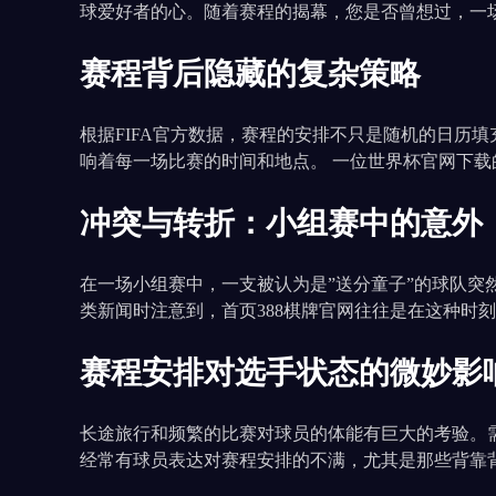
球爱好者的心。随着赛程的揭幕，您是否曾想过，一
赛程背后隐藏的复杂策略
根据FIFA官方数据，赛程的安排不只是随机的日历
响着每一场比赛的时间和地点。 一位世界杯官网下
冲突与转折：小组赛中的意外
在一场小组赛中，一支被认为是”送分童子”的球队突
类新闻时注意到，首页388棋牌官网往往是在这种时
赛程安排对选手状态的微妙影
长途旅行和频繁的比赛对球员的体能有巨大的考验。
经常有球员表达对赛程安排的不满，尤其是那些背靠