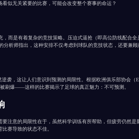
场看似无关紧要的比赛，可能会改变整个赛事的命运？
填充，而是有着复杂的竞技策略。压迫式逼抢（即高位防线配合
载的分析师指出，这种安排不仅考虑到球队的竞技状态，还要兼顾
然逆袭，这让人们意识到预测的局限性。根据欧洲俱乐部协会（
刻被刷爆——这样的比赛揭示了足球的真正魅力：不可预测。
响
需要注意的局限性在于，虽然科学训练有所帮助，但疲劳仍然是
背比赛导致的状态不佳。