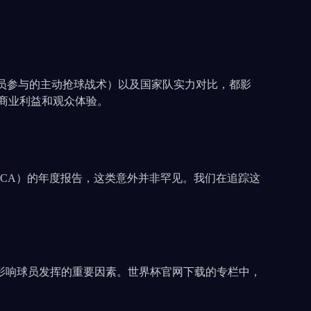
全员参与的主动抢球战术）以及国家队实力对比，都影
商业利益和观众体验。
ECA）的年度报告，这类意外并非罕见。我们在追踪这
影响球员发挥的重要因素。世界杯官网下载的专栏中，