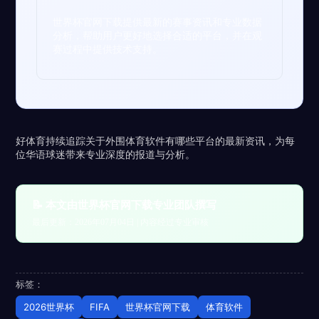
世界杯官网下载提供最新的赛事资讯和专业数据
分析，帮助用户更好地选择合适的平台，并在观
赛过程中提供技术支持。
好体育持续追踪关于外围体育软件有哪些平台的最新资讯，为每
位华语球迷带来专业深度的报道与分析。
📝 本文由世界杯官网下载专业团队撰写
最后更新：2026年07月04日 | 内容经过专业审核
标签：
2026世界杯
FIFA
世界杯官网下载
体育软件