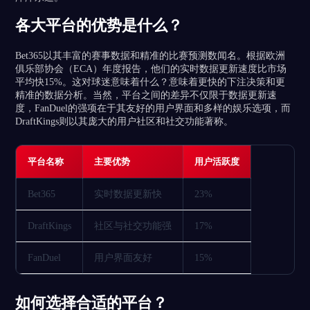
各大平台的优势是什么？
Bet365以其丰富的赛事数据和精准的比赛预测数闻名。根据欧洲
俱乐部协会（ECA）年度报告，他们的实时数据更新速度比市场
平均快15%。这对球迷意味着什么？意味着更快的下注决策和更
精准的数据分析。当然，平台之间的差异不仅限于数据更新速
度，FanDuel的强项在于其友好的用户界面和多样的娱乐选项，而
DraftKings则以其庞大的用户社区和社交功能著称。
平台名称
主要优势
用户活跃度
Bet365
实时数据更新快
23%
DraftKings
社区与社交功能强
17%
FanDuel
用户界面友好
15%
如何选择合适的平台？