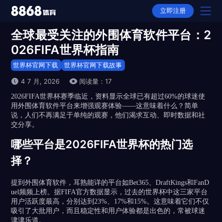
立即注册
全球最受关注的外围体育软件平台：2
026FIFA世界杯指南
世界杯官网下载
世界杯官网下载故事
4 7 月, 2026
阅读量：17
2026FIFA世界杯赛季临近，资料显示全球已有超过60%的球迷使
用外围体育软件平台来增强观赛体验——这意味着什么？简单
说，人们不再满足于单纯的观赛，他们渴求互动、即时数据和社
交分享。
哪些平台是2026FIFA世界杯的热门选
择？
提到外围体育软件，耳熟能详的平台如Bet365、DraftKings和FanD
uel频频上榜。据FIFA官方数据显示，过去的世界杯中这三家平台
用户活跃度最高，分别达到23%、17%和15%。这意味着它们不仅
吸引了大批用户，而且稳定性和用户体验都是出色的，常被球迷
津津乐道。