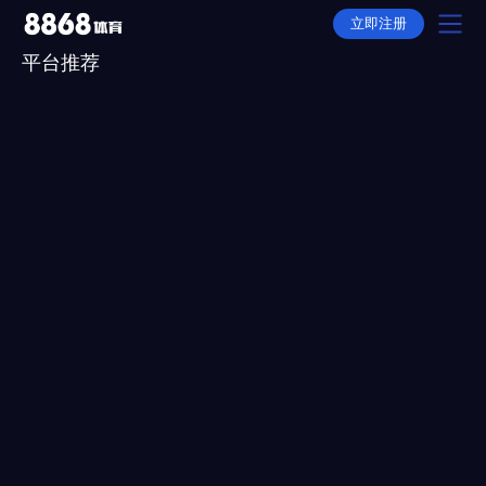
立即注册
平台推荐