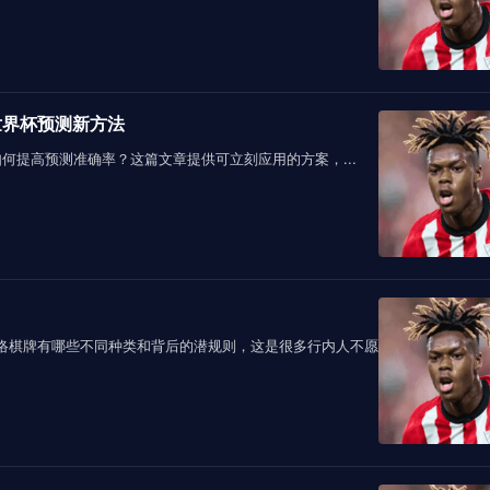
世界杯预测新方法
如何提高预测准确率？这篇文章提供可立刻应用的方案，...
络棋牌有哪些不同种类和背后的潜规则，这是很多行内人不愿