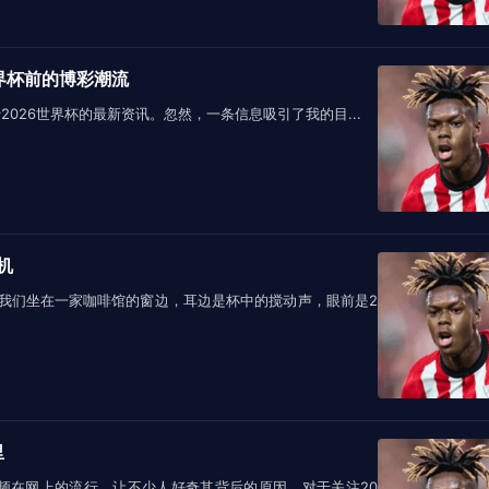
界杯前的博彩潮流
026世界杯的最新资讯。忽然，一条信息吸引了我的目...
机
我们坐在一家咖啡馆的窗边，耳边是杯中的搅动声，眼前是2
里
频在网上的流行，让不少人好奇其背后的原因。对于关注20