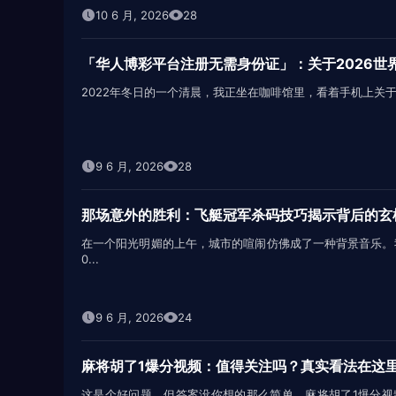
10 6 月, 2026
28
「华人博彩平台注册无需身份证」：关于2026世
2022年冬日的一个清晨，我正坐在咖啡馆里，看着手机上关于2
9 6 月, 2026
28
那场意外的胜利：飞艇冠军杀码技巧揭示背后的玄
在一个阳光明媚的上午，城市的喧闹仿佛成了一种背景音乐。
0...
9 6 月, 2026
24
麻将胡了1爆分视频：值得关注吗？真实看法在这
这是个好问题，但答案没你想的那么简单。麻将胡了1爆分视