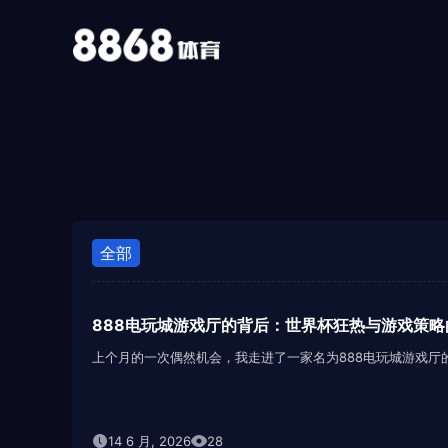
全部
888电玩城游戏厅的背后：世界杯狂热与游戏策略
上个月的一次偶然机会，我走进了一家名为888电玩城游戏厅的
14 6 月, 2026
28