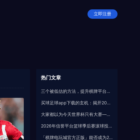
立即注册
热门文章
三个被低估的方法，提升棋牌平台软件开发效率，助力2026FIFA世界杯
买球足球app下载的玄机：揭开2026FIFA世界杯相关应用的层层面纱
大家都以为今天世界杯只有大赛——但真实情况并不简单
2026年信誉平台篮球季后赛滚球投注免费红包：数据背后的真相与机遇
「棋牌电玩城官方正版」能否成为2026FIFA世界杯热议话题？