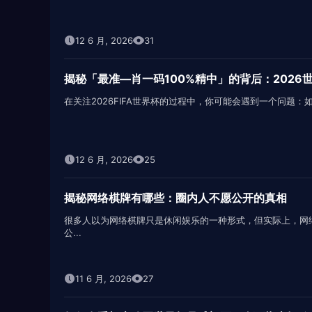
12 6 月, 2026
31
揭秘「最准—肖一码100%精中」的背后：2026
在关注2026FIFA世界杯的过程中，你可能会遇到一个问题：
12 6 月, 2026
25
揭秘网络棋牌有哪些：圈内人不愿公开的真相
很多人以为网络棋牌只是休闲娱乐的一种形式，但实际上，网
公...
11 6 月, 2026
27