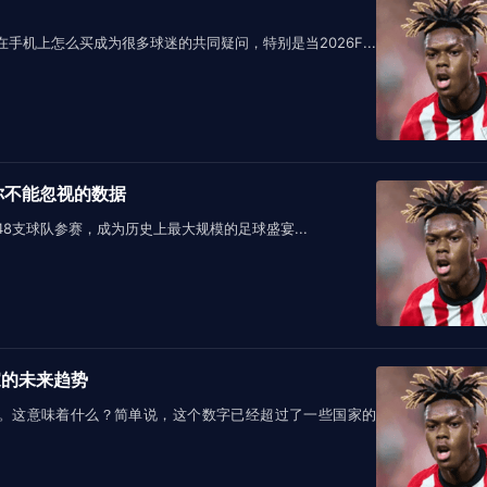
机上怎么买成为很多球迷的共同疑问，特别是当2026F...
：你不能忽视的数据
来48支球队参赛，成为历史上最大规模的足球盛宴...
家的未来趋势
数。这意味着什么？简单说，这个数字已经超过了一些国家的