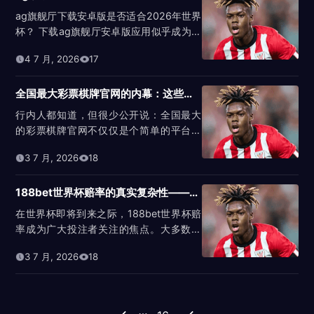
ag旗舰厅下载安卓版是否适合2026年世界
杯？ 下载ag旗舰厅安卓版应用似乎成为许
多世界杯球迷的首选——但这真...
4 7 月, 2026
17
全国最大彩票棋牌官网的内幕：这些事我从不在公开场合说
行内人都知道，但很少公开说：全国最大
的彩票棋牌官网不仅仅是个简单的平台，
它是一个复杂的经济生态系统。很多人会
3 7 月, 2026
18
惊...
188bet世界杯赔率的真实复杂性——深入解析
在世界杯即将到来之际，188bet世界杯赔
率成为广大投注者关注的焦点。大多数人
认为赔率只是简单的数字，然而，根...
3 7 月, 2026
18