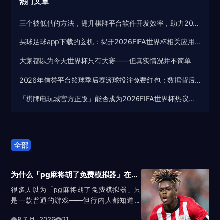
热门文章
三个被低估的方法，提升棋牌平台软件开发效率，助力2026FIFA世界杯
买球足球app下载的玄机：揭开2026FIFA世界杯相关应用的层层面纱
大家都以为今天世界杯只有大赛——但真实情况并不简单
2026年信誉平台篮球季后赛滚球投注免费红包：数据背后的真相与机遇
「棋牌电玩城官方正版」能否成为2026FIFA世界杯热议话题？
全部
为什么「pg麻将胡了免费模拟器」在世界杯期间受到关注？行内人揭秘背后原因
很多人以为「pg麻将胡了免费模拟器」只
是一款普通的游戏——但行内人都知道，
它在世界杯期间有着意料之外的吸引力。...
8 7 月, 2026
21