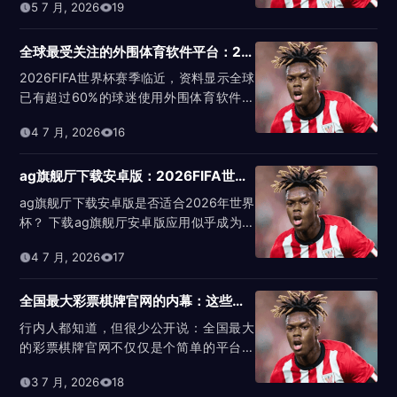
5 7 月, 2026
19
全球最受关注的外围体育软件平台：2026FIFA世界杯指南
2026FIFA世界杯赛季临近，资料显示全球
已有超过60%的球迷使用外围体育软件平
台来增强观赛体验——这意味着...
4 7 月, 2026
16
ag旗舰厅下载安卓版：2026FIFA世界杯应用下载的误解与真相
ag旗舰厅下载安卓版是否适合2026年世界
杯？ 下载ag旗舰厅安卓版应用似乎成为许
多世界杯球迷的首选——但这真...
4 7 月, 2026
17
全国最大彩票棋牌官网的内幕：这些事我从不在公开场合说
行内人都知道，但很少公开说：全国最大
的彩票棋牌官网不仅仅是个简单的平台，
它是一个复杂的经济生态系统。很多人会
3 7 月, 2026
18
惊...