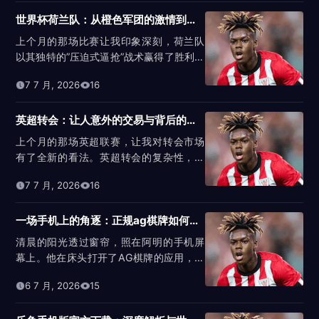
世界杯荷兰队：从橙色军团的激情到未来的挑战
上个月的那场比赛让我印象深刻，荷兰队
以其独特的”压迫式逼抢”战术赢得了胜利。
作为一名关...
7 7 月, 2026
16
英超转会：让人意外的交易与背后的深思
上个月的那场英超联赛，让我对转会市场
有了全新的看法。英超转会的复杂性，尤
其在2026FIFA世界杯即将到来的背...
7 7 月, 2026
16
一场手机上的角逐：正规ag棋牌如何占据世界杯热潮
清晨的阳光透过窗帘，照在阿明的手机屏
幕上。他在床头打开了AG棋牌的应用，一
场场虚拟对局在指尖展开。对于许多准备...
6 7 月, 2026
15