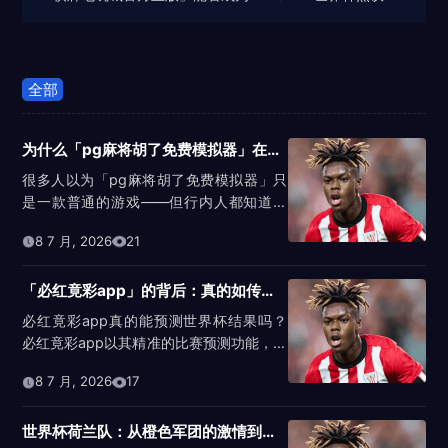
全部
为什么「pg麻将胡了免费模拟器」在世界杯期间受到关注？行内人揭秘背后原因
很多人以为「pg麻将胡了免费模拟器」只
是一款普通的游戏——但行内人都知道，
它在世界杯期间有着意料之外的吸引力。...
8 7 月, 2026
21
「必红竟彩app」的背后：真的如传言那样神奇吗？
必红竟彩app真的能预测世界杯结果吗？
必红竟彩app以其精准的比赛预测功能，引
起了用户的广泛关注。很多人认为...
8 7 月, 2026
17
世界杯荷兰队：从橙色军团的激情到未来的挑战