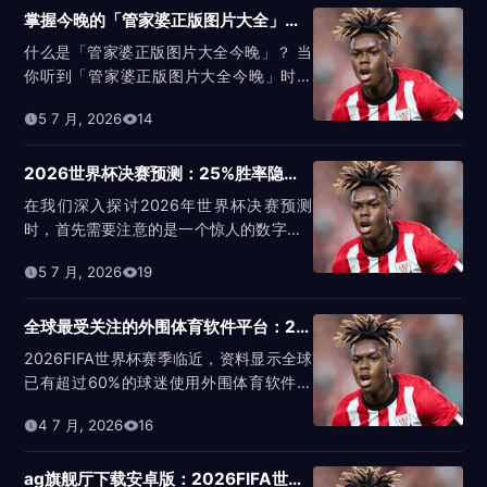
掌握今晚的「管家婆正版图片大全」，更好准备2026FIFA世界杯
什么是「管家婆正版图片大全今晚」？ 当
你听到「管家婆正版图片大全今晚」时，
可能首先想到的不是足球。然而，这一概...
5 7 月, 2026
14
2026世界杯决赛预测：25%胜率隐藏的玄机到底是什么？
在我们深入探讨2026年世界杯决赛预测
时，首先需要注意的是一个惊人的数字：2
5%。据FIFA官方数据，这正是某...
5 7 月, 2026
19
全球最受关注的外围体育软件平台：2026FIFA世界杯指南
2026FIFA世界杯赛季临近，资料显示全球
已有超过60%的球迷使用外围体育软件平
台来增强观赛体验——这意味着...
4 7 月, 2026
16
ag旗舰厅下载安卓版：2026FIFA世界杯应用下载的误解与真相