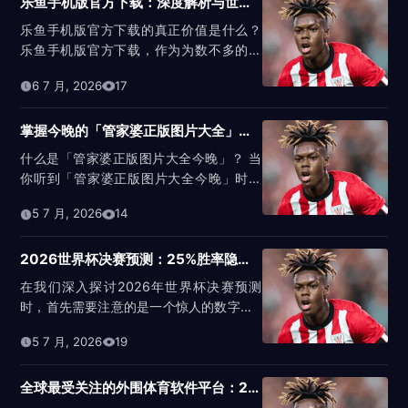
乐鱼手机版官方下载：深度解析与世界杯邀请码背后的真相
乐鱼手机版官方下载的真正价值是什么？
乐鱼手机版官方下载，作为为数不多的专
注于2026FIFA世界杯的应用，许...
6 7 月, 2026
17
掌握今晚的「管家婆正版图片大全」，更好准备2026FIFA世界杯
什么是「管家婆正版图片大全今晚」？ 当
你听到「管家婆正版图片大全今晚」时，
可能首先想到的不是足球。然而，这一概...
5 7 月, 2026
14
2026世界杯决赛预测：25%胜率隐藏的玄机到底是什么？
在我们深入探讨2026年世界杯决赛预测
时，首先需要注意的是一个惊人的数字：2
5%。据FIFA官方数据，这正是某...
5 7 月, 2026
19
全球最受关注的外围体育软件平台：2026FIFA世界杯指南