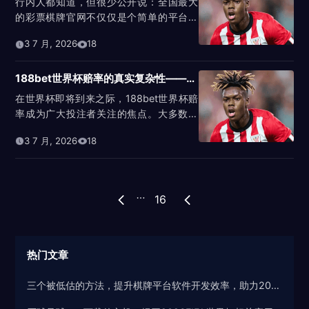
行内人都知道，但很少公开说：全国最大
的彩票棋牌官网不仅仅是个简单的平台，
它是一个复杂的经济生态系统。很多人会
3 7 月, 2026
18
惊...
188bet世界杯赔率的真实复杂性——深入解析
在世界杯即将到来之际，188bet世界杯赔
率成为广大投注者关注的焦点。大多数人
认为赔率只是简单的数字，然而，根...
3 7 月, 2026
18
16
热门文章
三个被低估的方法，提升棋牌平台软件开发效率，助力2026FIFA世界杯