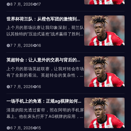
8 7 月, 2026
17
世界杯荷兰队：从橙色军团的激情到未来的挑战
上个月的那场比赛让我印象深刻，荷兰队
以其独特的”压迫式逼抢”战术赢得了胜利。
作为一名关...
7 7 月, 2026
16
英超转会：让人意外的交易与背后的深思
上个月的那场英超联赛，让我对转会市场
有了全新的看法。英超转会的复杂性，尤
其在2026FIFA世界杯即将到来的背...
7 7 月, 2026
16
一场手机上的角逐：正规ag棋牌如何占据世界杯热潮
清晨的阳光透过窗帘，照在阿明的手机屏
幕上。他在床头打开了AG棋牌的应用，一
场场虚拟对局在指尖展开。对于许多准备...
6 7 月, 2026
15