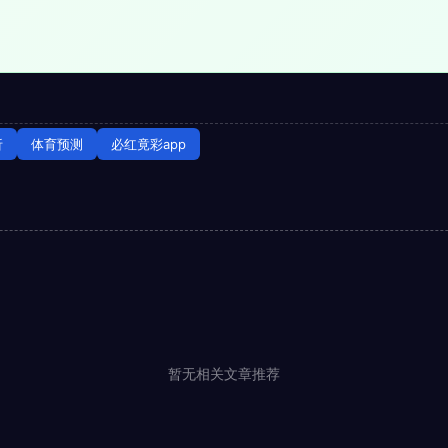
析
体育预测
必红竟彩app
暂无相关文章推荐