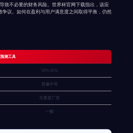
能导致不必要的财务风险。世界杯官网下载指出，该应
德争议。如何在盈利与用户满意度之间取得平衡，仍然
他预测工具
50%-65%
普遍中等
主要是广告
一般