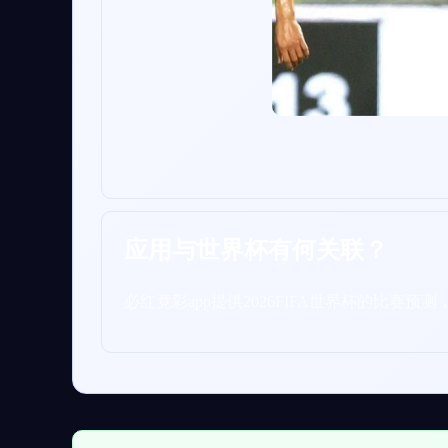
应用与世界杯有何关联？
必红竟彩app提供2026FIFA世界杯的比