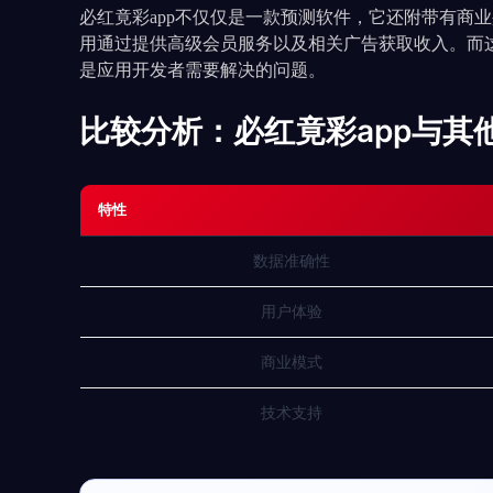
必红竟彩app不仅仅是一款预测软件，它还附带有
用通过提供高级会员服务以及相关广告获取收入。而
是应用开发者需要解决的问题。
比较分析：必红竟彩app与其
特性
数据准确性
用户体验
商业模式
技术支持