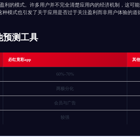
商业盈利的模式。许多用户并不完全清楚应用内的经济机制，这可
这种模式也引发了关于应用是否过于关注盈利而非用户体验的道
他预测工具
必红竟彩app
其
60%-70%
两极分化
会员与广告
较强