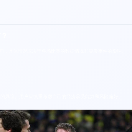
何？
0%之间，具体情况取决于各场比赛的数据情况和突发事件的影响。
？
损失的风险。用户应慎重考虑自己的经济承受能力和风险偏好。