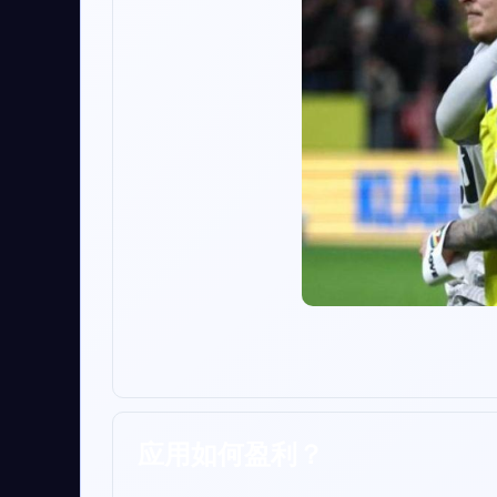
应用如何盈利？