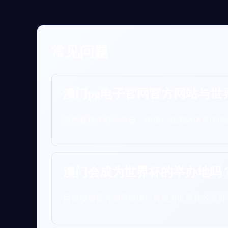
常见问题
澳门pg电子官网官方网站与世
虽然直接关联不明显，但澳门在国际体育中的
澳门会成为世界杯的举办地吗
目前没有官方消息称澳门将成为世界杯的举办