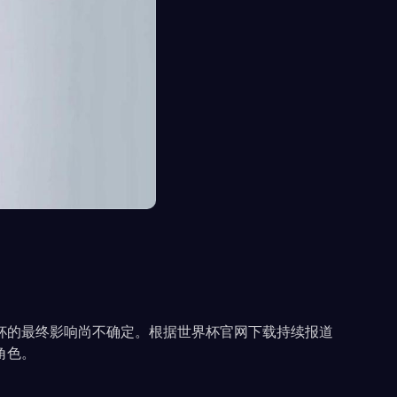
杯的最终影响尚不确定。根据世界杯官网下载持续报道
角色。