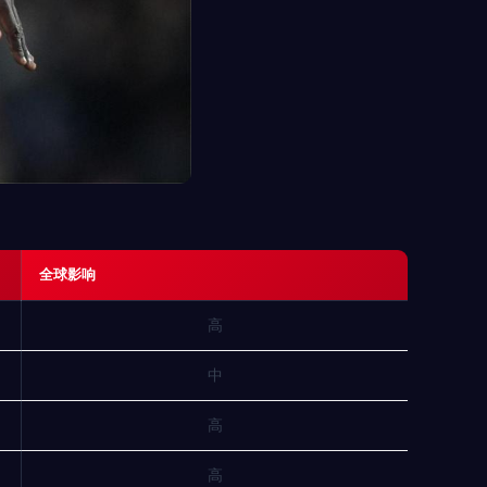
全球影响
高
中
高
高