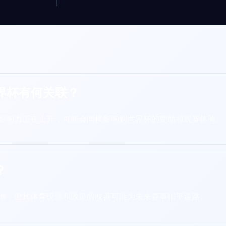
界杯有何关联？
影响力正在上升，可能会间接影响到世界杯的赞助和观赛体验。
？
地，但其体育设施和政策的改善可能为未来赛事铺平道路。