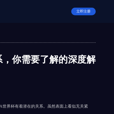
立即注册
关系，你需要了解的深度解
IFA世界杯有着潜在的关系。虽然表面上看似无关紧