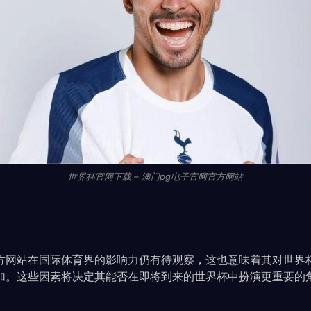
世界杯官网下载 – 澳门pg电子官网官方网站
官方网站在国际体育界的影响力仍有待观察，这也意味着其对世界
加。这些因素将决定其能否在即将到来的世界杯中扮演更重要的